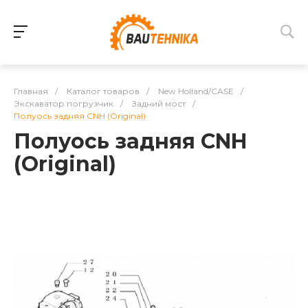
Главная
/
Каталог товаров
/
New Holland/CASE
/
Экскаватор погрузчик
/
Задний мост
/
Полуось задняя CNH (Original)
Полуось задняя CNH
(Original)