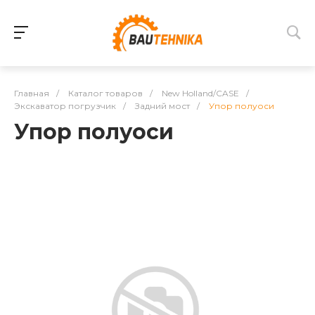
Главная
/
Каталог товаров
/
New Holland/CASE
/
Экскаватор погрузчик
/
Задний мост
/
Упор полуоси
Упор полуоси