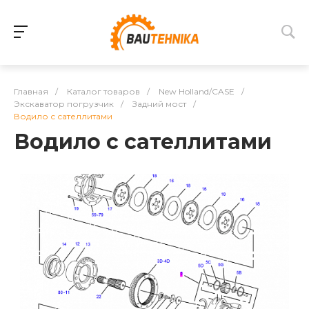
Главная
/
Каталог товаров
/
New Holland/CASE
/
Экскаватор погрузчик
/
Задний мост
/
Водило с сателлитами
Водило с сателлитами