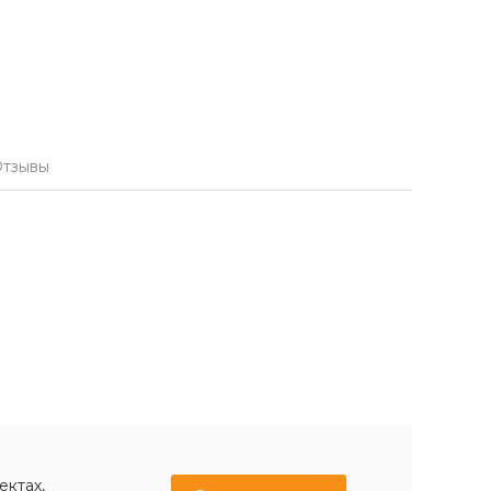
тзывы
ектах,