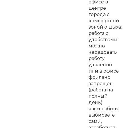
офисе в
центре
города с
комфортной
зоной отдыха;
работа с
удобствами:
можно
чередовать
работу
удаленно
или в офисе
фриланс
запрещен
(работа на
полный
день)
часы работы
выбираете
сами,
заработная