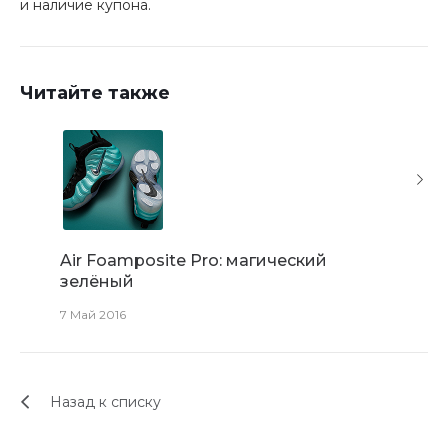
и наличие купона.
Читайте также
Air Foamposite Pro: магический
SUPER 
зелёный
5 Сен 201
7 Май 2016
Назад к списку