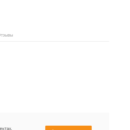
тзывы
ектах,