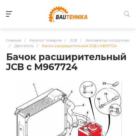
Главная
/
Каталог товаров
/
JCB
/
Экскаватор погрузчик
/
Двигатель
/
Бачок расширительный JCB с M967724
Бачок расширительный
JCB с M967724