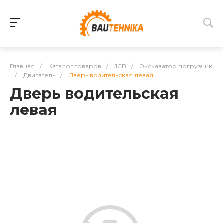
Главная
/
Каталог товаров
/
JCB
/
Экскаватор погрузчик
/
Двигатель
/
Дверь водительская левая
Дверь водительская
левая