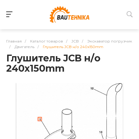
Главная
/
Каталог товаров
/
JCB
/
Экскаватор погрузчик
/
Двигатель
/
Глушитель JCB н/о 240x150mm
Глушитель JCB н/о
240x150mm