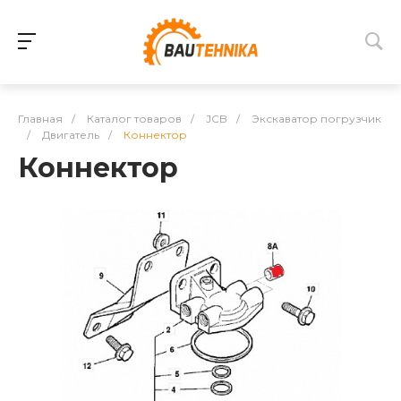
Главная
/
Каталог товаров
/
JCB
/
Экскаватор погрузчик
/
Двигатель
/
Коннектор
Коннектор