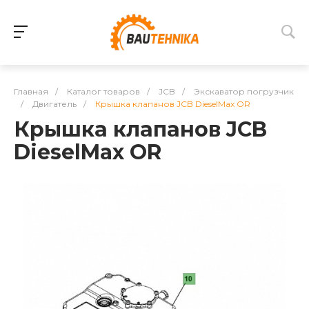
Главная
/
Каталог товаров
/
JCB
/
Экскаватор погрузчик
/
Двигатель
/
Крышка клапанов JCB DieselMax OR
Крышка клапанов JCB
DieselMax OR