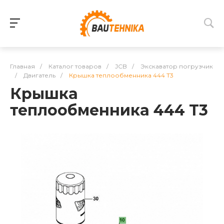
Главная
/
Каталог товаров
/
JCB
/
Экскаватор погрузчик
/
Двигатель
/
Крышка теплообменника 444 T3
Крышка
теплообменника 444 T3