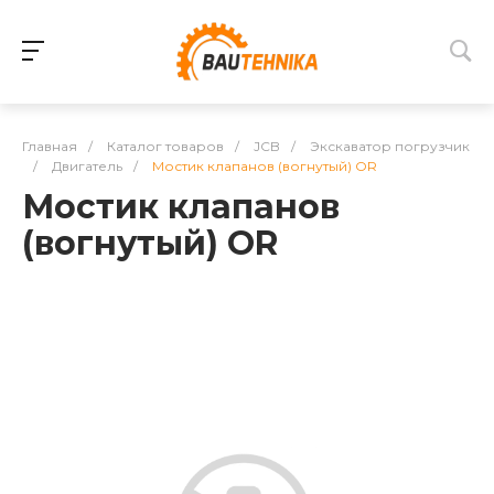
Главная
/
Каталог товаров
/
JCB
/
Экскаватор погрузчик
/
Двигатель
/
Мостик клапанов (вогнутый) OR
Мостик клапанов
(вогнутый) OR