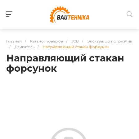
Главная
/
Каталог товаров
/
JCB
/
Экскаватор погрузчик
/
Двигатель
/
Направляющий стакан форсунок
Направляющий стакан
форсунок