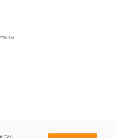
тзывы
ектах,