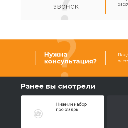
расс
звонок
Нужна
Подр
консультация?
расс
Ранее вы смотрели
Нижний набор
прокладок