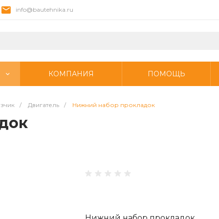
info@bautehnika.ru
КОМПАНИЯ
ПОМОЩЬ
узчик
/
Двигатель
/
Нижний набор прокладок
док
Нижний набор прокладок