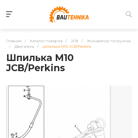
Главная
/
Каталог товаров
/
JCB
/
Экскаватор погрузчик
/
Двигатель
/
Шпилька М10 JCB/Perkins
Шпилька М10
JCB/Perkins