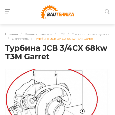
Главная
/
Каталог товаров
/
JCB
/
Экскаватор погрузчик
/
Двигатель
/
Турбина JCB 3/4CX 68kw T3M Garret
Турбина JCB 3/4CX 68kw
T3M Garret