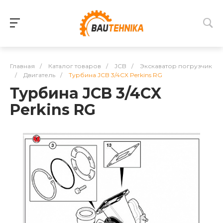
Главная
/
Каталог товаров
/
JCB
/
Экскаватор погрузчик
/
Двигатель
/
Турбина JCB 3/4CX Perkins RG
Турбина JCB 3/4CX
Perkins RG