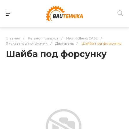
Главная
/
Каталог товаров
/
New Holland/CASE
/
Экскаватор погрузчик
/
Двигатель
/
Шайба под форсунку
Шайба под форсунку