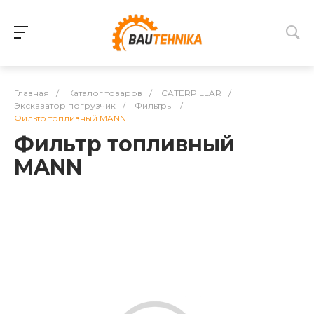
Главная
/
Каталог товаров
/
CATERPILLAR
/
Экскаватор погрузчик
/
Фильтры
/
Фильтр топливный MANN
Фильтр топливный
MANN