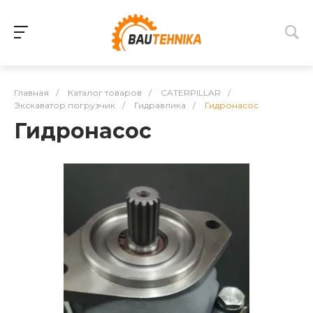
Главная
/
Каталог товаров
/
CATERPILLAR
/
Экскаватор погрузчик
/
Гидравлика
/
Гидронасос
Гидронасос