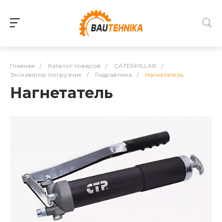
Главная
/
Каталог товаров
/
CATERPILLAR
/
Экскаватор погрузчик
/
Гидравлика
/
Нагнетатель
Нагнетатель