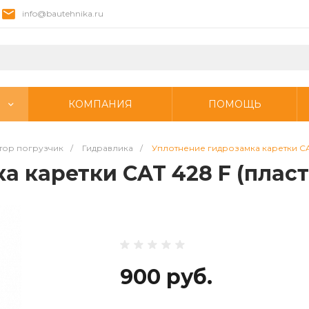
info@bautehnika.ru
КОМПАНИЯ
ПОМОЩЬ
тор погрузчик
/
Гидравлика
/
Уплотнение гидрозамка каретки CA
а каретки CAT 428 F (плас
900 руб.