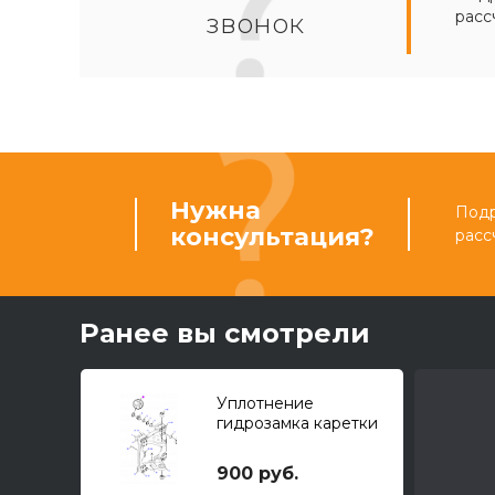
расс
звонок
Нужна
Подр
консультация?
расс
Ранее вы смотрели
Уплотнение
гидрозамка каретки
CAT 428 F
(пластиковое жёлтое)
900 руб.