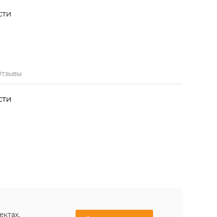
сти
тзывы
сти
ектах,