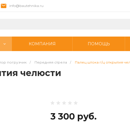
info@bautehnika.ru
КОМПАНИЯ
ПОМОЩЬ
тор погрузчик
/
Передняя стрела
/
Палец штока г/ц открытия че
ытия челюсти
3 300 руб.