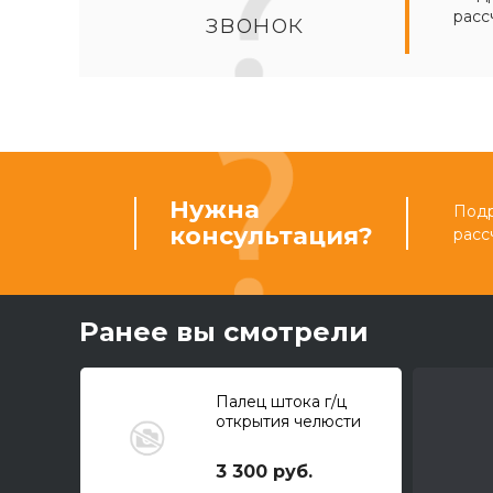
расс
звонок
Нужна
Подр
консультация?
расс
Ранее вы смотрели
Палец штока г/ц
открытия челюсти
3 300 руб.