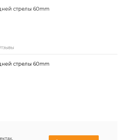
едней стрелы 60mm
тзывы
едней стрелы 60mm
ектах,