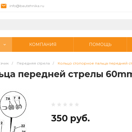
info@bautehnika.ru
КОМПАНИЯ
ПОМОЩЬ
узчик
/
Передняя стрела
/
Кольцо стопорное пальца передней 
льца передней стрелы 60m
350 руб.