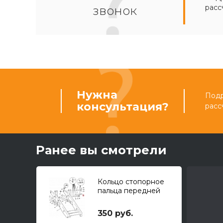
расс
звонок
Нужна
Подр
консультация?
расс
Ранее вы смотрели
Кольцо стопорное
пальца передней
стрелы 60mm
350 руб.