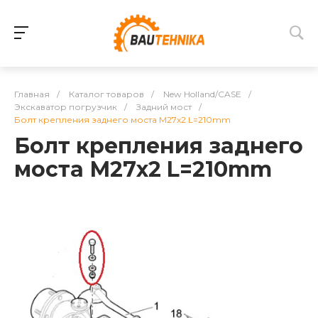
Главная
/
Каталог товаров
/
New Holland/CASE
/
Экскаватор погрузчик
/
Задний мост
/
Болт крепления заднего моста М27x2 L=210mm
Болт крепления заднего
моста М27x2 L=210mm