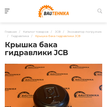
Главная
/
Каталог товаров
/
JCB
/
Экскаватор погрузчик
/
Гидравлика
/
Крышка бака гидравлики JCB
Крышка бака
гидравлики JCB