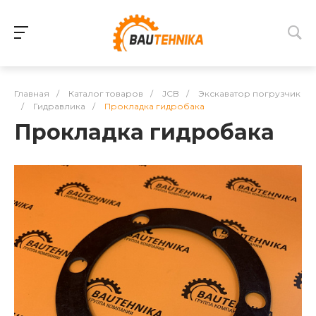
Главная
/
Каталог товаров
/
JCB
/
Экскаватор погрузчик
/
Гидравлика
/
Прокладка гидробака
Прокладка гидробака