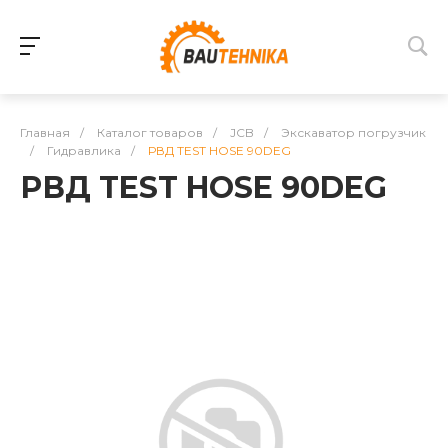
Главная
/
Каталог товаров
/
JCB
/
Экскаватор погрузчик
/
Гидравлика
/
РВД TEST HOSE 90DEG
РВД TEST HOSE 90DEG