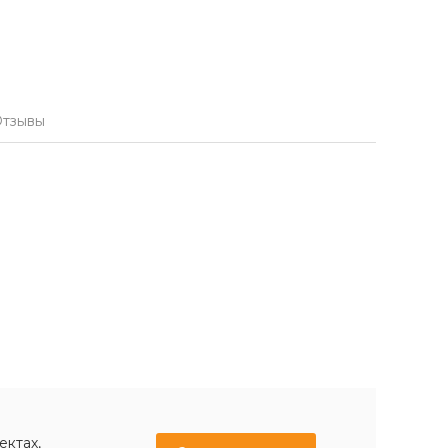
тзывы
ектах,