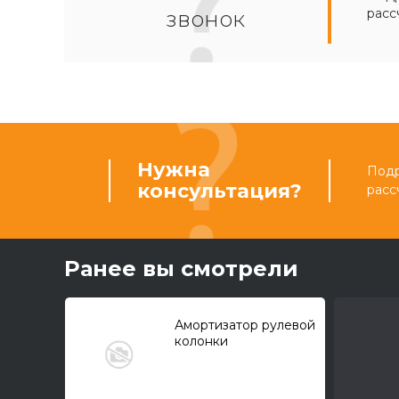
расс
звонок
Нужна
Подр
консультация?
расс
Ранее вы смотрели
Амортизатор рулевой
колонки