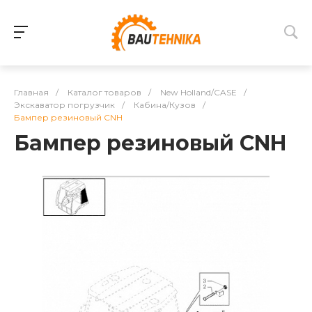
Главная
/
Каталог товаров
/
New Holland/CASE
/
Экскаватор погрузчик
/
Кабина/Кузов
/
Бампер резиновый CNH
Бампер резиновый CNH