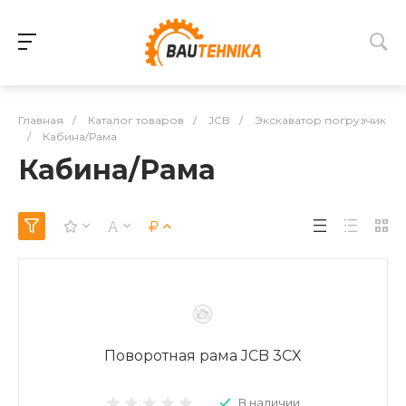
Главная
/
Каталог товаров
/
JCB
/
Экскаватор погрузчик
/
Кабина/Рама
Кабина/Рама
Поворотная рама JCB 3CX
В наличии