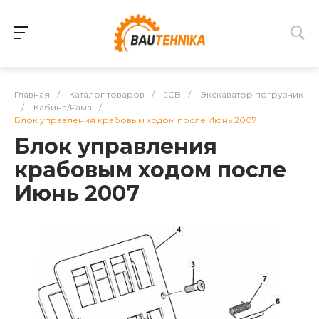
Главная
/
Каталог товаров
/
JCB
/
Экскаватор погрузчик
/
Кабина/Рама
/
Блок управления крабовым ходом после Июнь 2007
Блок управления
крабовым ходом после
Июнь 2007