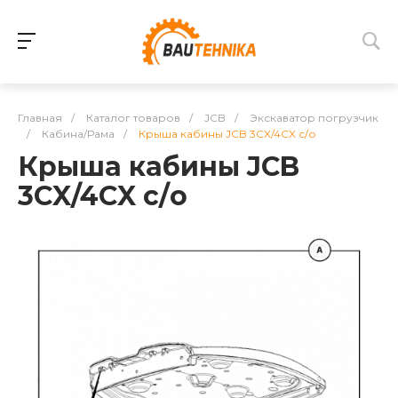
Главная
/
Каталог товаров
/
JCB
/
Экскаватор погрузчик
/
Кабина/Рама
/
Крыша кабины JCB 3CX/4CX с/о
Крыша кабины JCB
3CX/4CX с/о