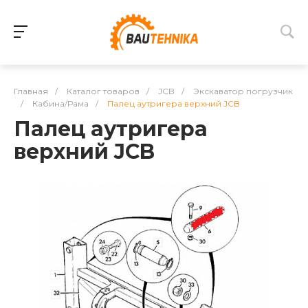
Главная
/
Каталог товаров
/
JCB
/
Экскаватор погрузчик
/
Кабина/Рама
/
Палец аутригера верхний JCB
Палец аутригера
верхний JCB