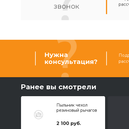
расс
звонок
Нужна
Подр
консультация?
расс
Ранее вы смотрели
Пыльник чехол
резиновый рычагов
управления задним
ковшом
2 100 руб.