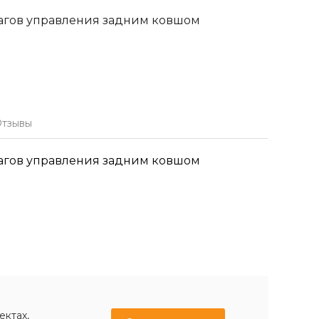
агов управления задним ковшом
тзывы
агов управления задним ковшом
ектах,