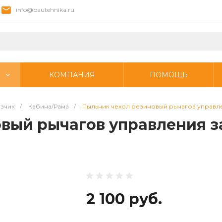
info@bautehnika.ru
КОМПАНИЯ
ПОМОЩЬ
узчик
/
Кабина/Рама
/
Пыльник чехол резиновый рычагов управл
овый рычагов управления 
2 100 руб.