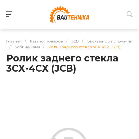
Главная
/
Каталог товаров
/
JCB
/
Экскаватор погрузчик
/
Кабина/Рама
/
Ролик заднего стекла 3СХ-4СХ (JCB)
Ролик заднего стекла
3СХ-4СХ (JCB)