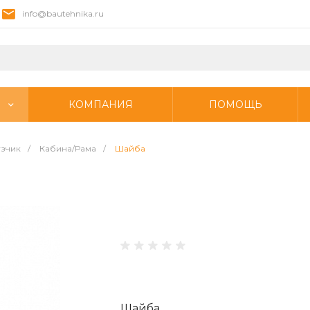
info@bautehnika.ru
КОМПАНИЯ
ПОМОЩЬ
узчик
/
Кабина/Рама
/
Шайба
Шайба