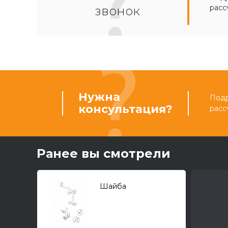
расс
звонок
Нужна
Подр
консультация?
расс
Ранее вы смотрели
Шайба