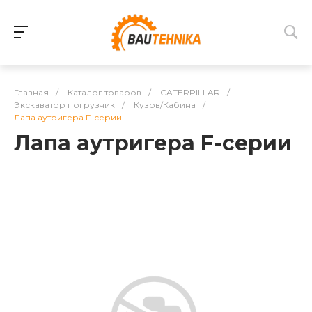
Главная
/
Каталог товаров
/
CATERPILLAR
/
Экскаватор погрузчик
/
Кузов/Кабина
/
Лапа аутригера F-серии
Лапа аутригера F-серии