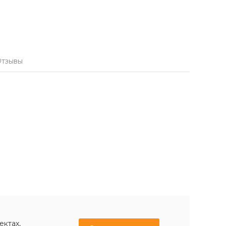
тзывы
ектах,