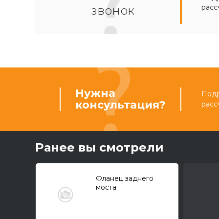
расс
звонок
Нужна
Подр
консультация?
расс
Ранее вы смотрели
Фланец заднего
моста