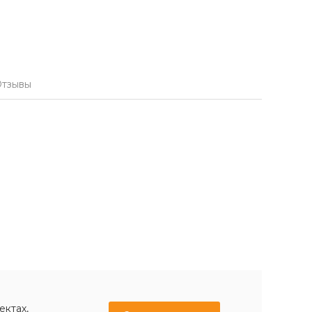
тзывы
ектах,