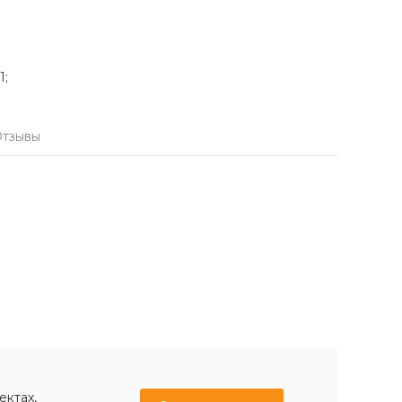
1;
тзывы
ектах,