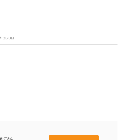
тзывы
ектах,