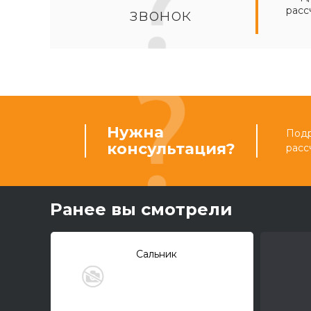
расс
звонок
Нужна
Подр
консультация?
расс
Ранее вы смотрели
Сальник