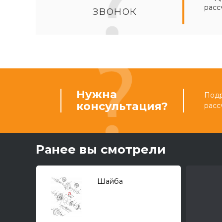
расс
звонок
Нужна
Подр
консультация?
расс
Ранее вы смотрели
Шайба