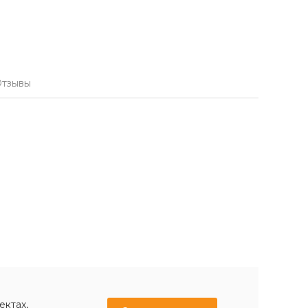
тзывы
ектах,