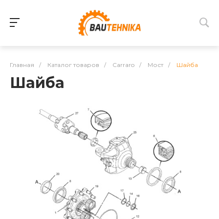
Главная
/
Каталог товаров
/
Carraro
/
Мост
/
Шайба
Шайба