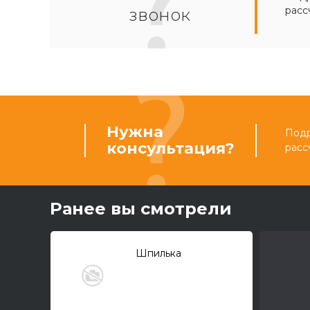
расс
звонок
Нужна
Подр
консультация?
расс
Ранее вы смотрели
Шпилька