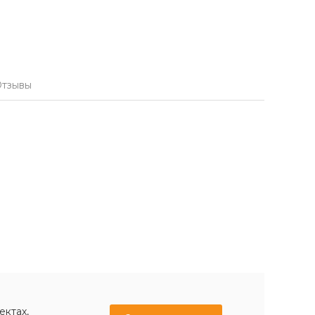
тзывы
ектах,