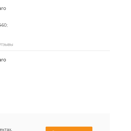
aro
460;
тзывы
aro
ектах,