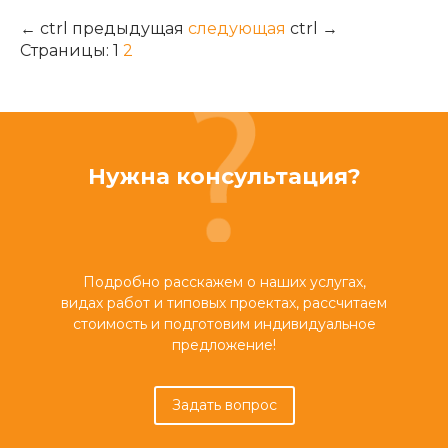
←
ctrl
предыдущая
следующая
ctrl
→
Страницы:
1
2
Нужна консультация?
Подробно расскажем о наших услугах,
видах работ и типовых проектах, рассчитаем
стоимость и подготовим индивидуальное
предложение!
Задать вопрос