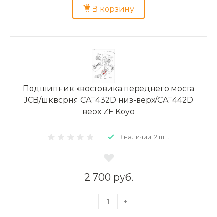
В корзину
Подшипник хвостовика переднего моста
JCB/шкворня CAT432D низ-верх/CAT442D
верх ZF Koyo
В наличии: 2 шт.
2 700 руб.
-
+