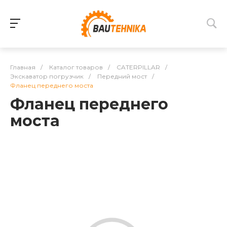
Главная
/
Каталог товаров
/
CATERPILLAR
/
Экскаватор погрузчик
/
Передний мост
/
Фланец переднего моста
Фланец переднего
моста